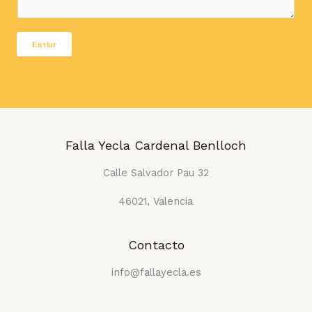
*
a
j
Enviar
e
*
Falla Yecla Cardenal Benlloch
Calle Salvador Pau 32
46021, Valencia
Contacto
info@fallayecla.es