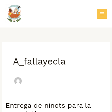
Ir
al
contenido
A_fallayecla
Entrega de ninots para la
Entrega
de