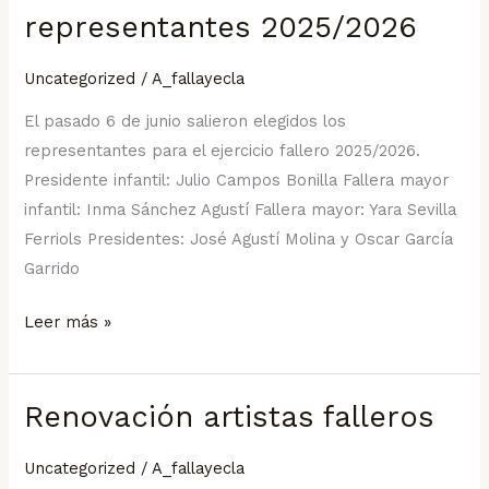
de
representantes 2025/2026
los
representantes
Uncategorized
/
A_fallayecla
2025/2026
El pasado 6 de junio salieron elegidos los
representantes para el ejercicio fallero 2025/2026.
Presidente infantil: Julio Campos Bonilla Fallera mayor
infantil: Inma Sánchez Agustí Fallera mayor: Yara Sevilla
Ferriols Presidentes: José Agustí Molina y Oscar García
Garrido
Leer más »
Renovación artistas falleros
Renovación
artistas
Uncategorized
/
A_fallayecla
falleros