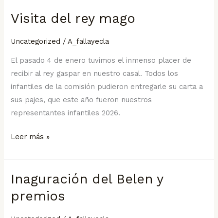
Visita del rey mago
Visita
del
Uncategorized
/
A_fallayecla
rey
mago
El pasado 4 de enero tuvimos el inmenso placer de
recibir al rey gaspar en nuestro casal. Todos los
infantiles de la comisión pudieron entregarle su carta a
sus pajes, que este año fueron nuestros
representantes infantiles 2026.
Leer más »
Inaguración del Belen y
Inaguración
del
premios
Belen
y