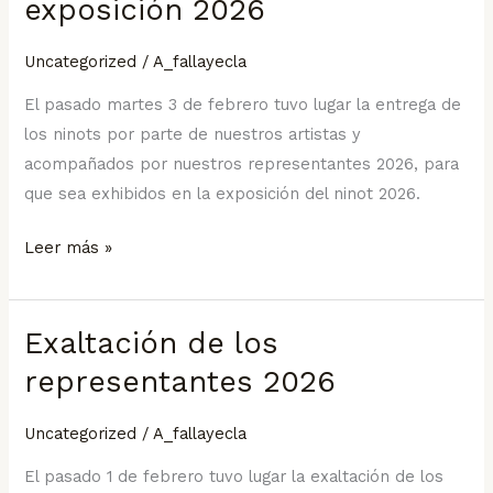
exposición 2026
ninots
para
Uncategorized
/
A_fallayecla
la
El pasado martes 3 de febrero tuvo lugar la entrega de
exposición
los ninots por parte de nuestros artistas y
2026
acompañados por nuestros representantes 2026, para
que sea exhibidos en la exposición del ninot 2026.
Leer más »
Exaltación de los
Exaltación
de
representantes 2026
los
representantes
Uncategorized
/
A_fallayecla
2026
El pasado 1 de febrero tuvo lugar la exaltación de los