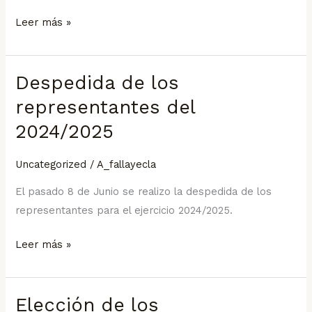
Leer más »
Despedida de los
Despedida
de
representantes del
los
2024/2025
representantes
del
Uncategorized
/
A_fallayecla
2024/2025
El pasado 8 de Junio se realizo la despedida de los
representantes para el ejercicio 2024/2025.
Leer más »
Elección de los
Elección